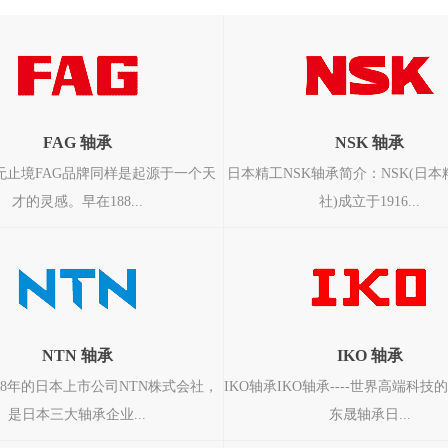
FAG 轴承
NSK 轴承
新无止境FAG品牌同样是起源于一个天
日本精工NSK轴承简介：NSK(日
才的灵感。早在188...
社)成立于1916...
NTN 轴承
IKO 轴承
18年的日本上市公司NTN株式会社，
IKO轴承IKO轴承----世界高端科技
是日本三大轴承企业...
东晟轴承日...