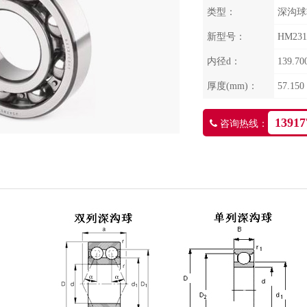
类型：
深沟球
新型号：
HM231
内径d：
139.70
厚度(mm)：
57.150
13917
咨询热线：