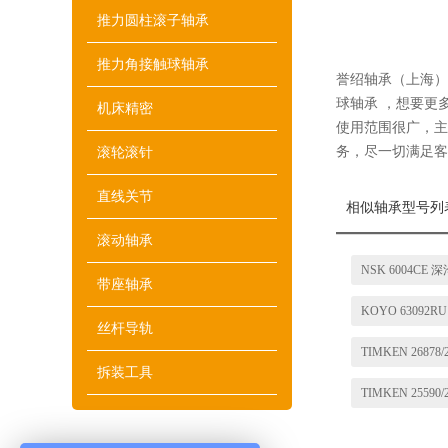
推力圆柱滚子轴承
推力角接触球轴承
誉绍轴承（上海）有限
球轴承 ，想要更
机床精密
使用范围很广，主
务，尽一切满足客
滚轮滚针
直线关节
相似轴承型号列
滚动轴承
NSK 6004CE
带座轴承
KOYO 63092
丝杆导轨
TIMKEN 2687
拆装工具
TIMKEN 2559