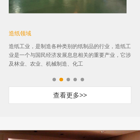
船舶领域
机
纸工
船舶工程技术，本专业培养德、智、体发展，具有坚
机
它涉
实的基础理论知识和专门知识，获得现场工程师基本
段
训练，具备现代造船模式要求
农
查看更多>>