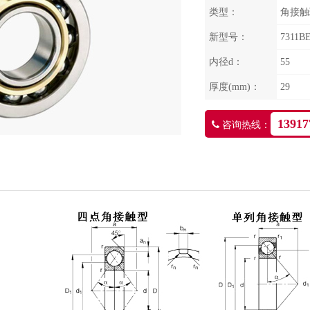
类型：
角接触
新型号：
7311B
内径d：
55
厚度(mm)：
29
13917
咨询热线：