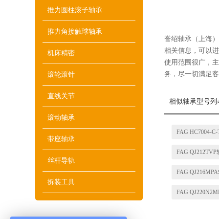
推力圆柱滚子轴承
推力角接触球轴承
誉绍轴承（上海）有
相关信息，可以进
机床精密
使用范围很广，主
务，尽一切满足客
滚轮滚针
直线关节
相似轴承型号列
滚动轴承
带座轴承
FAG QJ212T
丝杆导轨
FAG QJ216
拆装工具